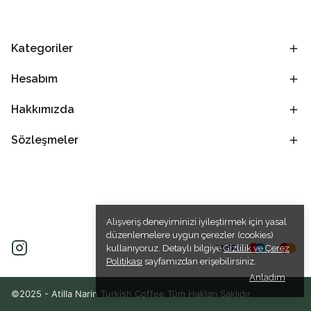
Kategoriler
Hesabım
Hakkımızda
Sözleşmeler
Alışveriş deneyiminizi iyileştirmek için yasal
düzenlemelere uygun çerezler (cookies)
kullanıyoruz. Detaylı bilgiye
Gizlilik ve Çerez
Politikası
sayfamızdan erişebilirsiniz.
Anladım
©2025 - Atilla Narin Turkish Coffee Tüm Hakları Saklıdır