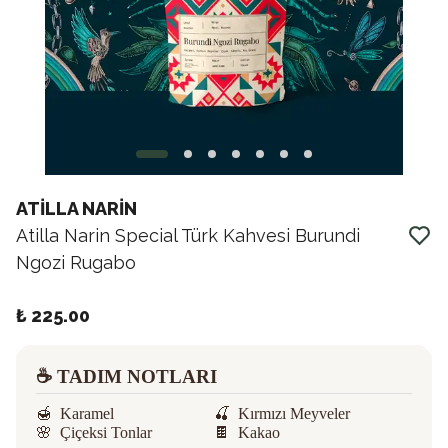
ATİLLA NARİN
Atilla Narin Special Türk Kahvesi Burundi
Ngozi Rugabo
₺ 225.00
☕️ TADIM NOTLARI
🍯
Karamel
🍒
Kırmızı Meyveler
🌸
Çiçeksi Tonlar
🍫
Kakao