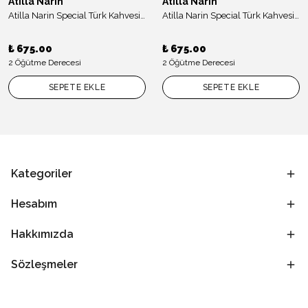
Atilla Narin
Atilla Narin
Atilla Narin Special Türk Kahvesi Colombıa Red Bourbon Signature Series 45 gr
Atilla Narin Special Türk Kahvesi Colombıa Pınk Bourbon Signature Series 45 gr
₺ 675.00
₺ 675.00
2 Öğütme Derecesi
2 Öğütme Derecesi
SEPETE EKLE
SEPETE EKLE
Kategoriler
Hesabım
Hakkımızda
Sözleşmeler