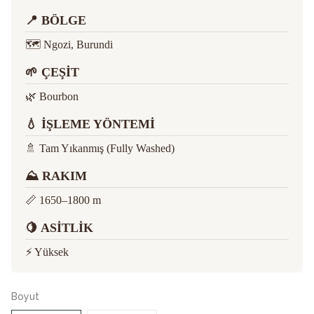
📍 BÖLGE
🗺️ Ngozi, Burundi
🌱 ÇEŞİT
🌿 Bourbon
💧 İŞLEME YÖNTEMİ
🚿 Tam Yıkanmış (Fully Washed)
⛰ RAKIM
📏 1650–1800 m
🍋 ASİTLİK
⚡️ Yüksek
Boyut