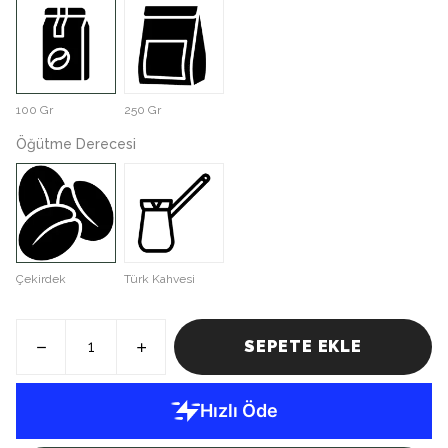
100 Gr
250 Gr
Öğütme Derecesi
Çekirdek
Türk Kahvesi
SEPETE EKLE