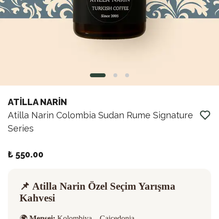
ATİLLA NARİN
Atilla Narin Colombia Sudan Rume Signature
Series
₺ 550.00
📌
Atilla Narin Özel Seçim Yarışma
Kahvesi
🌍
Menşei:
Kolombiya – Caicedonia