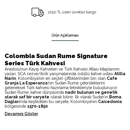
1250 TL üzeri ücretsiz kargo
Ürün Açıklaması
Colombia Sudan Rume Signature
Series Türk Kahvesi
Anadolu’nun Kayıp Kahveleri ve Türk Kahvesi Atlası kitaplarının
yazarı, SCA cezve/ibrik yarışmalarında ödüllü kahve ustası
Atilla
Narin
, Kolombiya’nın en seçkin çiftliklerinden biri olan
Cafe
Granja La Esperanza
’nın Sudan Rume çekirdeklerini
geleneksel Türk kahvesi hazırlama teknikleriyle buluşturuyor.
Sudan Rume, kahve dünyasında
nadir bulunan ve genetik
olarak saf bir varyete
olarak bilinir. İlk olarak Sudan’ın
Boma
Dağları
’nda keşfedilen bu varyete, Kolombiya’nın
Caicedonia
bölgesinde
1570-1850
Devamını Göster