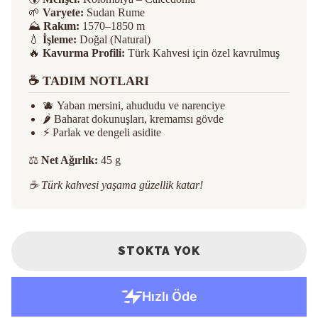
🌱
Varyete:
Sudan Rume
⛰️
Rakım:
1570–1850 m
💧
İşleme:
Doğal (Natural)
🔥
Kavurma Profili:
Türk Kahvesi için özel kavrulmuş
☕️ TADIM NOTLARI
🫐 Yaban mersini, ahududu ve narenciye
🌶️ Baharat dokunuşları, kremamsı gövde
⚡ Parlak ve dengeli asidite
⚖️
Net Ağırlık:
45 g
☕ Türk kahvesi yaşama güzellik katar!
STOKTA YOK