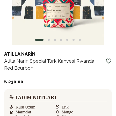
ATİLLA NARİN
Atilla Narin Special Türk Kahvesi Rwanda
Red Bourbon
₺ 230.00
☕️ TADIM NOTLARI
🍇
Kuru Üzüm
🍑
Erik
🍯
Marmelat
🥭
Mango