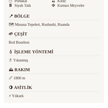
🍊
Portakal
🍒
Kiraz
🍫
Siyah Tatlı
🍓
Kırmızı Meyveler
📍 BÖLGE
🗺️ Musasa Tepeleri, Rushashi, Ruanda
🌱 ÇEŞİT
Red Bourbon
💧 İŞLEME YÖNTEMİ
🚿 Yıkanmış
⛰ RAKIM
📏 1800 m
🍋 ASİTLİK
⚡️ Yüksek