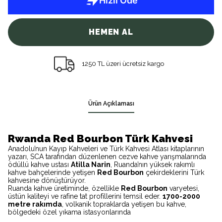
HEMEN AL
1250 TL üzeri ücretsiz kargo
Ürün Açıklaması
Rwanda Red Bourbon Türk Kahvesi
Anadolu’nun Kayıp Kahveleri ve Türk Kahvesi Atlası kitaplarının
yazarı, SCA tarafından düzenlenen cezve kahve yarışmalarında
ödüllü kahve ustası
Atilla Narin
, Ruanda’nın yüksek rakımlı
kahve bahçelerinde yetişen
Red Bourbon
çekirdeklerini Türk
kahvesine dönüştürüyor.
Ruanda kahve üretiminde, özellikle
Red Bourbon
varyetesi,
üstün kaliteyi ve rafine tat profillerini temsil eder.
1700-2000
metre rakımda
, volkanik topraklarda yetişen bu kahve,
bölgedeki özel yıkama istasyonlarında