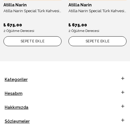
Atilla Narin
Atilla Narin
Atilla Narin Special Türk Kahvesi Colombıa Red Bourbon Signature Series 45 gr
Atilla Narin Special Türk Kahvesi Colombıa Pınk Bourbon Signature Series 45 gr
₺ 675.00
₺ 675.00
2 Öğütme Derecesi
2 Öğütme Derecesi
SEPETE EKLE
SEPETE EKLE
Kategoriler
Hesabım
Hakkımızda
Sözleşmeler