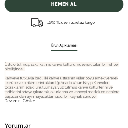
HEMEN AL
1250 TL üzeri ücretsiz kargo
Ürün Açıklaması
Üstü örtülmüş, saklı kalmış kahve kültürümüze ışık tutan bir rehber
niteliğinde...
Kahveye tutkuyla bağlı iki kahve ustasının yıllar boyu emek vererek
tecrübe ve birikimlerini aktardığı Anadolu’nun Kayıp Kahveleri;
topraklarımızdaki unutulmaya yüz tutmuş kahve kültürlerini ve
tarihlerini ortaya çıkararak, okurlarına ve kahveyi meslek edinenlere
başucundan ayırmayacakları ciddi bir kaynak sunuyor.
Devamını Göster
Yorumlar