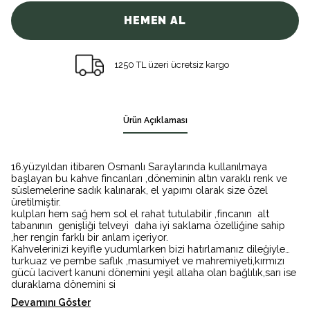
HEMEN AL
1250 TL üzeri ücretsiz kargo
Ürün Açıklaması
16.yüzyıldan itibaren Osmanlı Saraylarında kullanılmaya
başlayan bu kahve fincanları ,döneminin altın varaklı renk ve
süslemelerine sadık kalınarak, el yapımı olarak size özel
üretilmiştir.
kulpları hem sağ hem sol el rahat tutulabilir ,fincanın alt
tabanının genişliği telveyi daha iyi saklama özelliğine sahip
,her rengin farklı bir anlam içeriyor.
Kahvelerinizi keyifle yudumlarken bizi hatırlamanız dileğiyle…
turkuaz ve pembe saflık ,masumiyet ve mahremiyeti,kırmızı
gücü lacivert kanuni dönemini yeşil allaha olan bağlılık,sarı ise
duraklama dönemini si
Devamını Göster